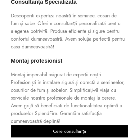
Consultanță Specializată
Descoperiți expertiza noastră în seminee, cosuri de
fum și sobe. Oferim consultanță personalizată pentru
alegerea potrivită. Produse eficiente și sigure pentru
confortul dumneavoastră. Avem soluția perfectă pentru
casa dumneavoastră!
Montaj profesionist
Montaj impecabil asigurat de experții noștri.
Profesioniști în instalare sigură și corectă a semineelor,
cosurilor de fum și sobelor. Simplificați-vă viața cu
serviciile noastre profesionale de montaj la cerere.
Avem grijă să beneficiați de funcționalitatea optimă a
produselor SplendFire. Garantăm satisfacția
dumneavoastră deplină!
Cere consultanță