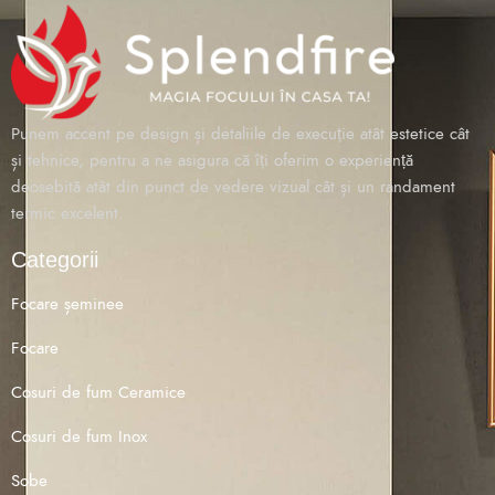
Punem accent pe design și detaliile de execuție atât estetice cât
și tehnice, pentru a ne asigura că îți oferim o experiență
deosebită atât din punct de vedere vizual cât și un randament
termic excelent.
Categorii
Focare șeminee
Focare
Cosuri de fum Ceramice
Cosuri de fum Inox
Sobe