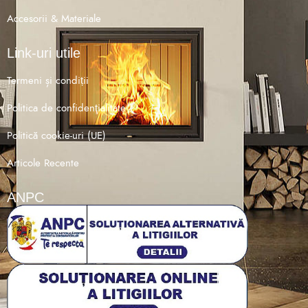
Accesorii & Materiale
Link-uri utile
Termeni și condiții
Politica de confidenţialitate
Politică cookie-uri (UE)
Articole Recente
ANPC