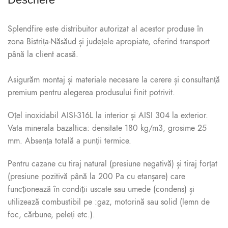
Splendfire este distribuitor autorizat al acestor produse în
zona Bistrița-Năsăud și județele apropiate, oferind transport
până la client acasă.
Asigurăm montaj și materiale necesare la cerere și consultanță
premium pentru alegerea produsului finit potrivit.
Oțel inoxidabil AISI-316L la interior și AISI 304 la exterior.
Vata minerala bazaltica: densitate 180 kg/m3, grosime 25
mm. Absența totală a punții termice.
Pentru cazane cu tiraj natural (presiune negativă) și tiraj forțat
(presiune pozitivă până la 200 Pa cu etanșare) care
funcționează în condiții uscate sau umede (condens) și
utilizează combustibil pe :gaz, motorină sau solid (lemn de
foc, cărbune, peleți etc.).