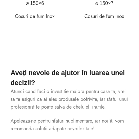
⌀ 150×6
⌀ 150×7
Cosuri de fum Inox
Cosuri de fum Inox
Aveți nevoie de ajutor în luarea unei
decizii?
Atunci cand faci o investitie majora pentru casa ta, vrei
sa te asiguri ca ai ales produsele potrivite, iar sfatul unui
profesionist te poate salva de cheluieli inutile.
Apeleaza-ne pentru sfaturi suplimentare, iar noi îți vom
recomanda soluții adapate nevoilor tale!