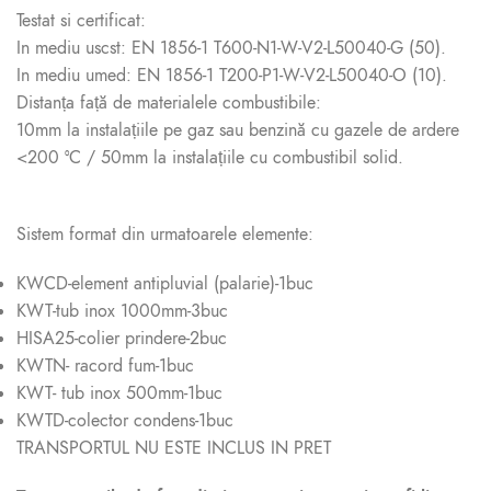
Testat si certificat:
In mediu uscst: EN 1856-1 T600-N1-W-V2-L50040-G (50).
In mediu umed: EN 1856-1 T200-P1-W-V2-L50040-O (10).
Distanța față de materialele combustibile:
10mm la instalațiile pe gaz sau benzină cu gazele de ardere
<200 ºC / 50mm la instalațiile cu combustibil solid.
Sistem format din urmatoarele elemente:
KWCD-element antipluvial (palarie)-1buc
KWT-tub inox 1000mm-3buc
HISA25-colier prindere-2buc
KWTN- racord fum-1buc
KWT- tub inox 500mm-1buc
KWTD-colector condens-1buc
TRANSPORTUL NU ESTE INCLUS IN PRET