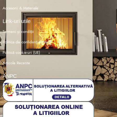
Accesorii & Materiale
Link-uri utile
Termeni și condiții
Politica de confidenţialitate
Politică cookie-uri (UE)
Articole Recente
ANPC