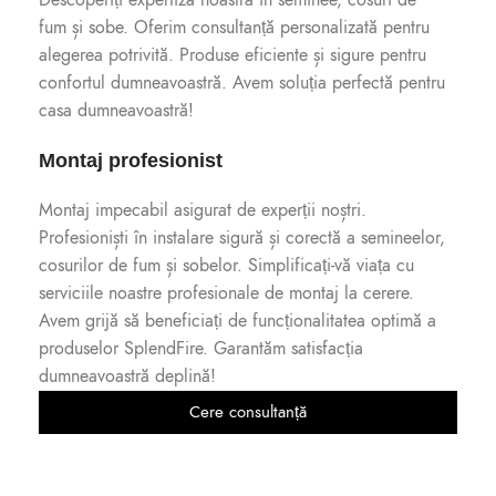
Descoperiți expertiza noastră în seminee, cosuri de
fum și sobe. Oferim consultanță personalizată pentru
alegerea potrivită. Produse eficiente și sigure pentru
confortul dumneavoastră. Avem soluția perfectă pentru
casa dumneavoastră!
Montaj profesionist
Montaj impecabil asigurat de experții noștri.
Profesioniști în instalare sigură și corectă a semineelor,
cosurilor de fum și sobelor. Simplificați-vă viața cu
serviciile noastre profesionale de montaj la cerere.
Avem grijă să beneficiați de funcționalitatea optimă a
produselor SplendFire. Garantăm satisfacția
dumneavoastră deplină!
Cere consultanță