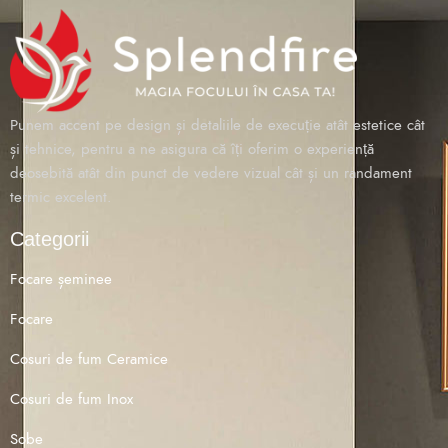
Punem accent pe design și detaliile de execuție atât estetice cât
și tehnice, pentru a ne asigura că îți oferim o experiență
deosebită atât din punct de vedere vizual cât și un randament
termic excelent.
Categorii
Focare șeminee
Focare
Cosuri de fum Ceramice
Cosuri de fum Inox
Sobe