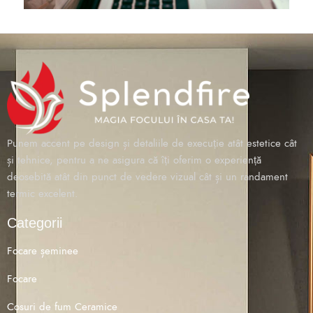
Punem accent pe design și detaliile de execuție atât estetice cât
și tehnice, pentru a ne asigura că îți oferim o experiență
deosebită atât din punct de vedere vizual cât și un randament
termic excelent.
Categorii
Focare șeminee
Focare
Cosuri de fum Ceramice