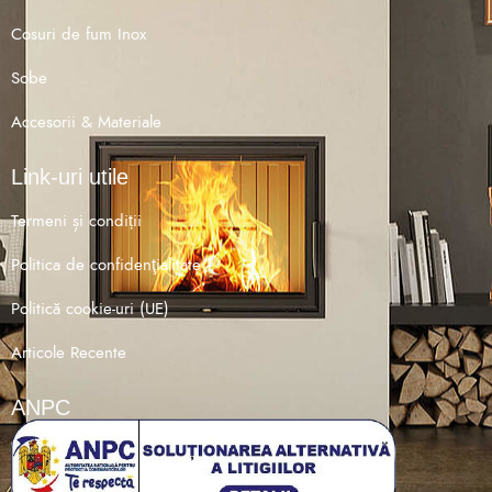
Cosuri de fum Inox
Sobe
Accesorii & Materiale
Link-uri utile
Termeni și condiții
Politica de confidenţialitate
Politică cookie-uri (UE)
Articole Recente
ANPC