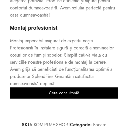
alegerea potrivită. Produse eficiente și sigure pentru
confortul dumneavoastră. Avem soluția perfectă pentru
casa dumneavoastră!
Montaj profesionist
Montaj impecabil asigurat de experții noștri.
Profesioniști în instalare sigură și corectă a semineelor,
cosurilor de fum și sobelor. Simplificați-vă viața cu
serviciile noastre profesionale de montaj la cerere.
Avem grijă să beneficiați de funcționalitatea optimă a
produselor SplendFire. Garantăm satisfacția
dumneavoastră deplină!
Cere consultanță
SKU:
KOM-RI-ME-SHORT
Categorie:
Focare