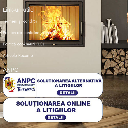
Link-uri utile
Termeni și condiții
Politica de confidenţialitate
Politică cookie-uri (UE)
Articole Recente
ANPC