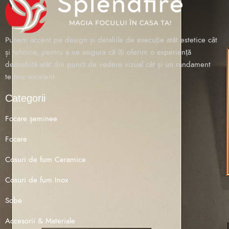
Punem accent pe design și detaliile de execuție atât estetice cât
și tehnice, pentru a ne asigura că îți oferim o experiență
deosebită atât din punct de vedere vizual cât și un randament
termic excelent.
Categorii
Focare șeminee
Focare
Cosuri de fum Ceramice
Cosuri de fum Inox
Sobe
Accesorii & Materiale