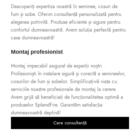
Descoperiți expertiza noastră în seminee, cosuri de
fum și sobe. Oferim consultanță personalizată pentru
alegerea potrivită. Produse eficiente și sigure pentru
confortul dumneavoastră. Avem soluția perfectă pentru
casa dumneavoastră!
Montaj profesionist
Montaj impecabil asigurat de experții noștri.
Profesioniști în instalare sigură și corectă a semineelor,
cosurilor de fum și sobelor. Simplificați-vă viața cu
serviciile noastre profesionale de montaj la cerere.
Avem grijă să beneficiați de funcționalitatea optimă a
produselor SplendFire. Garantăm satisfacția
dumneavoastră deplină!
Cere consultanță