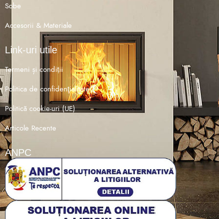
Sobe
Accesorii & Materiale
Link-uri utile
Termeni și condiții
Politica de confidenţialitate
Politică cookie-uri (UE)
Articole Recente
ANPC