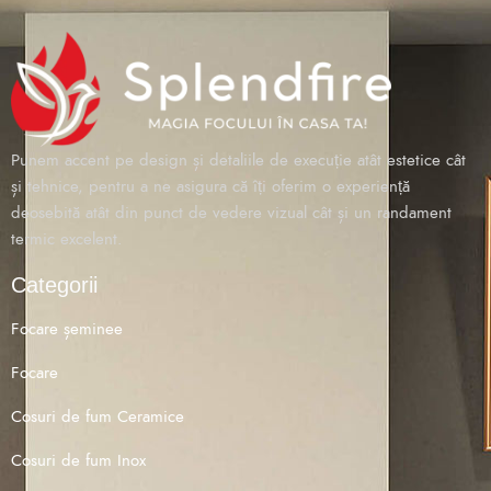
Punem accent pe design și detaliile de execuție atât estetice cât
și tehnice, pentru a ne asigura că îți oferim o experiență
deosebită atât din punct de vedere vizual cât și un randament
termic excelent.
Categorii
Focare șeminee
Focare
Cosuri de fum Ceramice
Cosuri de fum Inox