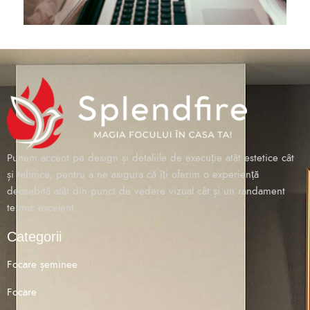
Punem accent pe design și detaliile de execuție atât estetice cât
și tehnice, pentru a ne asigura că îți oferim o experiență
deosebită atât din punct de vedere vizual cât și un randament
termic excelent.
Categorii
Focare șeminee
Focare