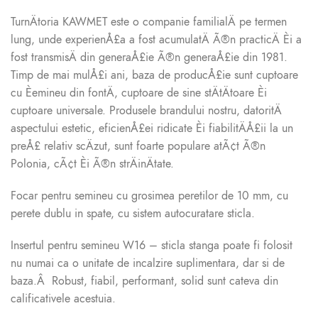
TurnÄtoria KAWMET este o companie familialÄ pe termen
lung, unde experienÅ£a a fost acumulatÄ Ã®n practicÄ Èi a
fost transmisÄ din generaÅ£ie Ã®n generaÅ£ie din 1981.
Timp de mai mulÅ£i ani, baza de producÅ£ie sunt cuptoare
cu Èemineu din fontÄ, cuptoare de sine stÄtÄtoare Èi
cuptoare universale. Produsele brandului nostru, datoritÄ
aspectului estetic, eficienÅ£ei ridicate Èi fiabilitÄÅ£ii la un
preÅ£ relativ scÄzut, sunt foarte populare atÃ¢t Ã®n
Polonia, cÃ¢t Èi Ã®n strÄinÄtate.
Focar pentru semineu cu grosimea peretilor de 10 mm, cu
perete dublu in spate, cu sistem autocuratare sticla.
Insertul pentru semineu W16 – sticla stanga poate fi folosit
nu numai ca o unitate de incalzire suplimentara, dar si de
baza.Â Robust, fiabil, performant, solid sunt cateva din
calificativele acestuia.