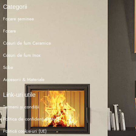
Categorii
Focare șeminee
Focare
Cosuri de fum Ceramice
Cosuri de fum Inox
Sobe
Accesorii & Materiale
Link-uri utile
Termeni și condiții
Politica de confidenţialitate
Politică cookie-uri (UE)