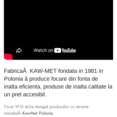
FabricaÂ KAW-MET fondata in 1981 in
Polonia â produce focare din fonta de
inalta eficienta, produse de inalta calitate la
un pret accesibil.
Focar W16 sticla stangaâ producator cu renume
mondialÂ
KawMet Polonia