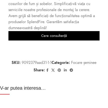
cosurilor de fum și sobelor. Simplificați-vă viața cu
serviciile noastre profesionale de montaj la cerere.
Avem grijă să beneficiați de funcționalitatea optimă a
produselor SplendFire. Garantăm satisfacția
dumneavoastră deplină!
Cere consultanță
SKU:
9092379aad31-1-1
Categorie:
Focare șeminee
Share:
V-ar putea interesa…