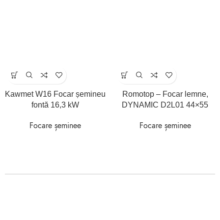
Kawmet W16 Focar șemineu
Romotop – Focar lemne,
fontă 16,3 kW
DYNAMIC D2L01 44×55
Focare șeminee
Focare șeminee