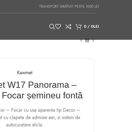
TRANSPORT GRATUIT PESTE 1000 LEI
0
/
0
LEI
Kawmet
t W17 Panorama –
 Focar șemineu fontă
r – Focar cu usa aparenta tip Decor –
t cu clapeta de admisie aer, si sistem de
autocuratare sticla.