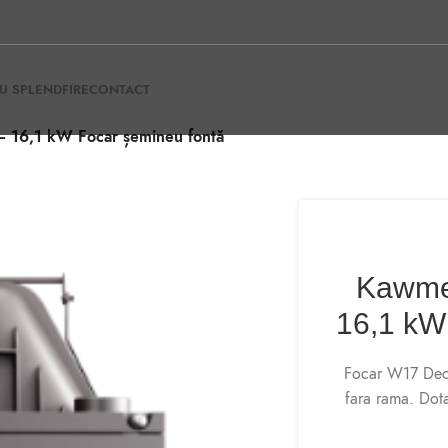
U SPLENDFIRE
CONTACT
16,1 kW Focar șemineu fontă
Kawme
16,1 kW
Focar W17 Deco
fara rama. Dota