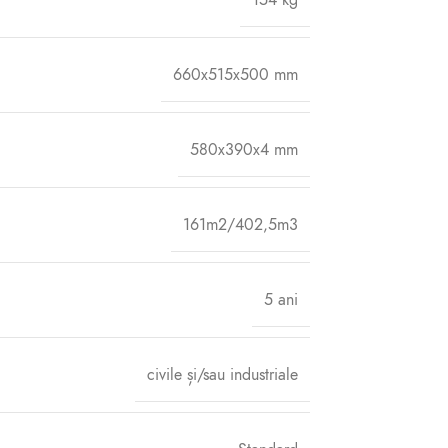
660x515x500 mm
580x390x4 mm
161m2/402,5m3
5 ani
civile și/sau industriale