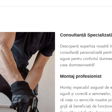
Consultanță Specializat
Descoperiți expertiza noastră 
consultanță personalizată pentr
sigure pentru confortul dumnea
casa dumneavoastră!
Montaj profesionist
Montaj impecabil asigurat de exp
sigură și corectă a semineelor, 
vă viața cu serviciile noastre 
grijă să beneficiați de funcțio