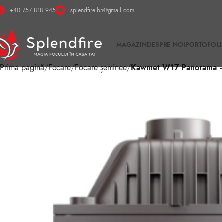
+40 757 818 945
splendfire.bn@gmail.com
MAGAZIN
DESPRE NOI
PORTOFOLI
Prima pagină
Focare
Focare șeminee
Kawmet W17 Panorama – 