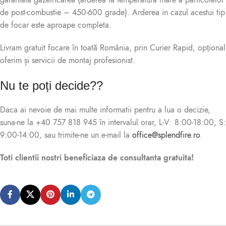
garantata gazeificarea (arderea la temperatura mare a particolelor
de post-combustie – 450-600 grade). Arderea in cazul acestui tip
de focar este aproape completa.
Livram gratuit focare în toată România, prin Curier Rapid, opțional
oferim și servicii de montaj profesionist.
Nu te poți decide??
Daca ai nevoie de mai multe informatii pentru a lua o decizie,
suna-ne la +40 757 818 945 în intervalul orar, L-V: 8:00-18:00, S:
9:00-14:00, sau trimite-ne un e-mail la
office@splendfire.ro
.
Toti clientii nostri beneficiaza de consultanta gratuita!