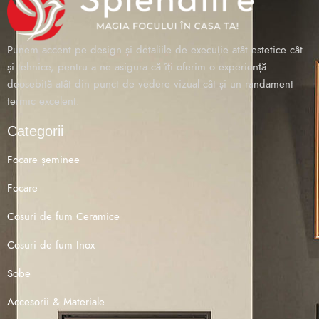
Punem accent pe design și detaliile de execuție atât estetice cât
și tehnice, pentru a ne asigura că îți oferim o experiență
deosebită atât din punct de vedere vizual cât și un randament
termic excelent.
Categorii
Focare șeminee
Focare
Cosuri de fum Ceramice
Cosuri de fum Inox
Sobe
Accesorii & Materiale